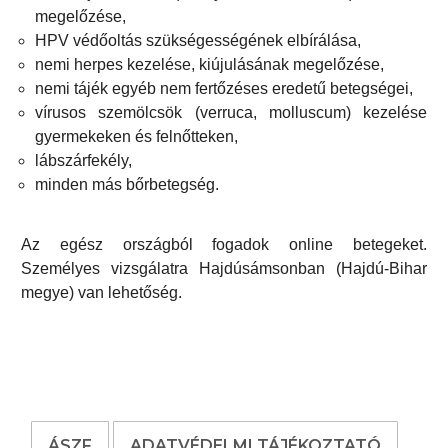
megelőzése,
HPV védőoltás szükségességének elbírálása,
nemi herpes kezelése, kiújulásának megelőzése,
nemi tájék egyéb nem fertőzéses eredetű betegségei,
vírusos szemölcsök (verruca, molluscum) kezelése
gyermekeken és felnőtteken,
lábszárfekély,
minden más bőrbetegség.
Az egész országból fogadok online betegeket.
Személyes vizsgálatra Hajdúsámsonban (Hajdú-Bihar
megye) van lehetőség.
ÁSZF
ADATVÉDELMI TÁJÉKOZTATÓ