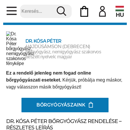
HU
DR. KÓSA PÉTER
HAJDÚSÁMSON (DEBRECEN)
bőrgyógyász, nemigyógyász szakorvos
beszélt nyelvek: magyar
Ez a rendelő jelenleg nem fogad online
bőrgyógyászati eseteket.
Kérjük, próbálja meg máskor,
vagy válasszon másik bőrgyógyászt!
BŐRGYÓGYÁSZAINK
DR. KÓSA PÉTER BŐRGYÓGYÁSZ RENDELÉSE –
RÉSZLETES LEÍRÁS