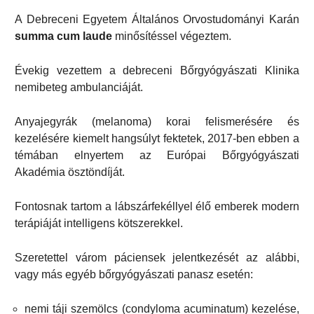
A Debreceni Egyetem Általános Orvostudományi Karán
summa cum laude
minősítéssel végeztem.
Évekig vezettem a debreceni Bőrgyógyászati Klinika
nemibeteg ambulanciáját.
Anyajegyrák (melanoma) korai felismerésére és
kezelésére kiemelt hangsúlyt fektetek, 2017-ben ebben a
témában elnyertem az Európai Bőrgyógyászati
Akadémia ösztöndíját.
Fontosnak tartom a lábszárfekéllyel élő emberek modern
terápiáját intelligens kötszerekkel.
Szeretettel várom páciensek jelentkezését az alábbi,
vagy más egyéb bőrgyógyászati panasz esetén:
nemi táji szemölcs (condyloma acuminatum) kezelése,