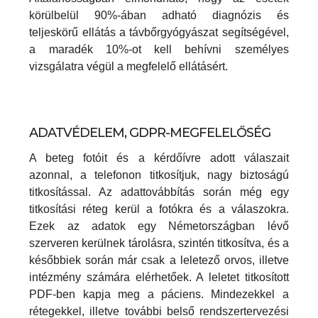
körülbelül 90%-ában adható diagnózis és
teljeskörű ellátás a távbőrgyógyászat segítségével,
a maradék 10%-ot kell behívni személyes
vizsgálatra végül a megfelelő ellátásért.
ADATVÉDELEM, GDPR-MEGFELELŐSÉG
A beteg fotóit és a kérdőívre adott válaszait
azonnal, a telefonon titkosítjuk, nagy biztoságú
titkosítással. Az adattovábbítás során még egy
titkosítási réteg kerül a fotókra és a válaszokra.
Ezek az adatok egy Németországban lévő
szerveren kerülnek tárolásra, szintén titkosítva, és a
későbbiek során már csak a leletező orvos, illetve
intézmény számára elérhetőek. A leletet titkosított
PDF-ben kapja meg a páciens. Mindezekkel a
rétegekkel, illetve további belső rendszertervezési