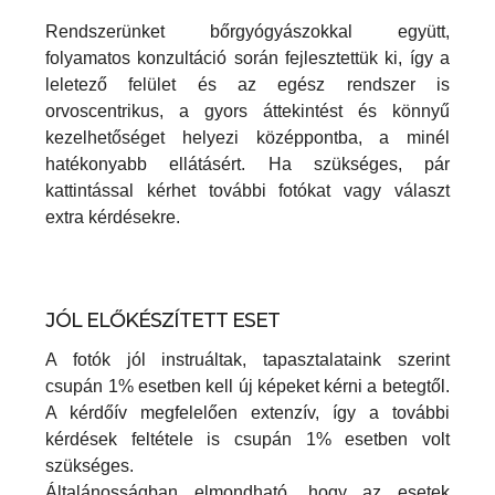
Rendszerünket bőrgyógyászokkal együtt,
folyamatos konzultáció során fejlesztettük ki, így a
leletező felület és az egész rendszer is
orvoscentrikus, a gyors áttekintést és könnyű
kezelhetőséget helyezi középpontba, a minél
hatékonyabb ellátásért. Ha szükséges, pár
kattintással kérhet további fotókat vagy választ
extra kérdésekre.
JÓL ELŐKÉSZÍTETT ESET
A fotók jól instruáltak, tapasztalataink szerint
csupán 1% esetben kell új képeket kérni a betegtől.
A kérdőív megfelelően extenzív, így a további
kérdések feltétele is csupán 1% esetben volt
szükséges.
Általánosságban elmondható, hogy az esetek