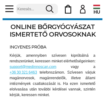
HU
ONLINE BŐRGYÓGYÁSZAT
ISMERTETŐ ORVOSOKNAK
INGYENES PRÓBA
Kérjük, amennyiben szívesen kipróbálná a
rendszerünket, keressen minket elérhetőségeinken:
support@medinnoscan.com
vagy a
+36 30 321 6463
telefonszámon. Szívesen várjuk
magánorvosok, magánrendelők, illetve állami
intézmények csatlakozását is. Ha ezen ismertető
elolvasása után további kérdései vannak, szintén
kérjük, keressen minket.