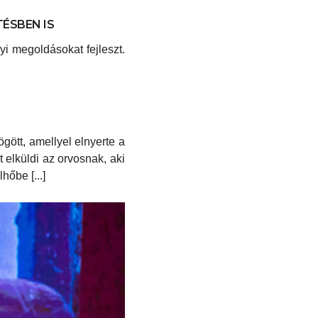
ÉSBEN IS
yi megoldásokat fejleszt.
ött, amellyel elnyerte a
t elküldi az orvosnak, aki
hőbe [...]