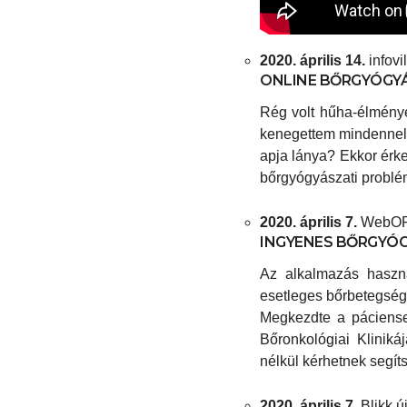
2020. április 14.
infovi
ONLINE BŐRGYÓGYÁ
Rég volt hűha-élményem
kenegettem mindennel, 
apja lánya? Ekkor érk
bőrgyógyászati problémá
2020. április 7.
WebORV
INGYENES BŐRGYÓG
Az alkalmazás haszná
esetleges bőrbetegség
Megkezdte a páciense
Bőronkológiai Kliniká
nélkül kérhetnek segíts
2020. április 7.
Blikk ú