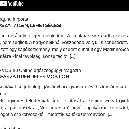
lag.hu hírportál
SZAT? IGEN, LEHETSÉGES!
, de április elején megtörtént. A fiainknak kiszáradt a keze 
nem segített. A nagyobbiknál vészesebb volt, ki is sebesedett
ezett egy sajtóközlemény, mely szerint elindult egy MedInnoSc
kra kínál távolsági konzultációt. [...]
OS.hu Online egészségügyi magazin
YÁSZATI RENDELÉS MOBILON
latával a jelenlegi járványban gyorsan és biztonságosan l
eket.
k ingyenes teledermatológiai ellátását a Semmelweis Egyet
ja, a páciensek a „MedInnoScan” nevű applikáción keresztül
éget a szakorvosoktól - tudatták sajtóközleményben. [...]
jság online