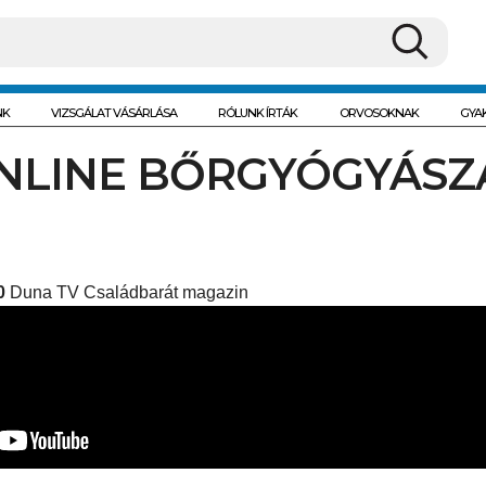
NK
VIZSGÁLAT VÁSÁRLÁSA
RÓLUNK ÍRTÁK
ORVOSOKNAK
GYA
NLINE BŐRGYÓGYÁSZ
0
Duna TV Családbarát magazin