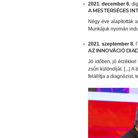
2021. december 6.
dig
A MESTERSÉGES IN
Négy éve alapították a
Munkájuk nyomán indult
2021. szeptember 8.
I
AZ INNOVÁCIÓ DIA
Jó időben, jó érzékke
zsűri különdíját. [...]
felállítja a diagnózist, 