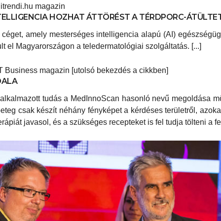
itrendi.hu magazin
TELLIGENCIA HOZHAT ÁTTÖRÉST A TÉRDPORC-ÁTÜLTET
 céget, amely mesterséges intelligencia alapú (AI) egészségüg
 el Magyarországon a teledermatológiai szolgáltatás. [...]
T Business magazin [utolsó bekezdés a cikkben]
DALA
l alkalmazott tudás a MedInnoScan hasonló nevű megoldása mög
 A beteg csak készít néhány fényképet a kérdéses területről, azoka
terápiát javasol, és a szükséges recepteket is fel tudja tölteni a fel