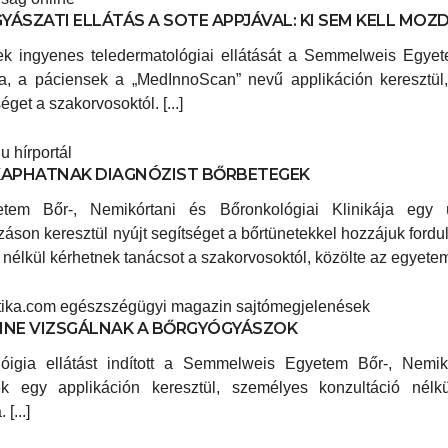
YÁSZATI ELLÁTÁS A SOTE APPJÁVAL: KI SEM KELL MO
k ingyenes teledermatológiai ellátását a Semmelweis Egyet
ja, a páciensek a „MedInnoScan” nevű applikáción keresztül
éget a szakorvosoktól. [...]
u hírportál
APHATNAK DIAGNÓZIST BŐRBETEGEK
em Bőr-, Nemikórtani és Bőronkológiai Klinikája egy
áson keresztül nyújt segítséget a bőrtünetekkel hozzájuk fordu
nélkül kérhetnek tanácsot a szakorvosoktól, közölte az egyetem c
tika.com egészszégügyi magazin sajtómegjelenések
INE VIZSGÁLNAK A BŐRGYÓGYÁSZOK
lóigia ellátást indított a Semmelweis Egyetem Bőr-, Nemik
ek egy applikáción keresztül, személyes konzultáció nélk
[...]