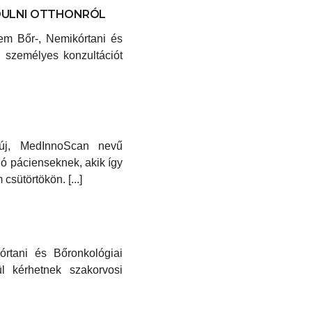
ZDULNI OTTHONRÓL
em Bőr-, Nemikórtani és
, személyes konzultációt
 új, MedInnoScan nevű
ló pácienseknek, akik így
sütörtökön. [...]
órtani és Bőronkológiai
ül kérhetnek szakorvosi