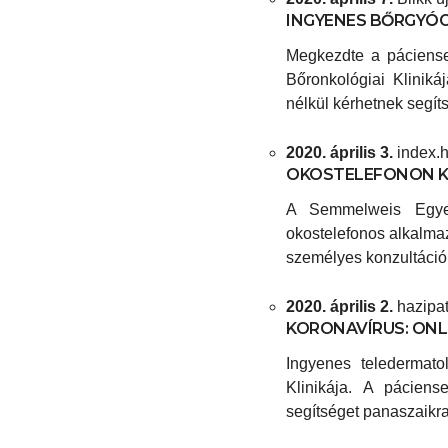
INGYENES BŐRGYÓG
Megkezdte a páciense
Bőronkológiai Kliniká
nélkül kérhetnek segíts
2020. április 3.
index.h
OKOSTELEFONON K
A Semmelweis Egyet
okostelefonos alkalmaz
személyes konzultáció 
2020. április 2.
hazipa
KORONAVÍRUS: ONL
Ingyenes teledermato
Klinikája. A páciens
segítséget panaszaikra. 