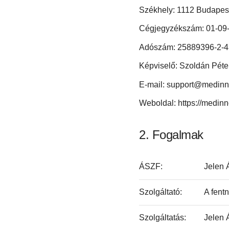
Székhely: 1112 Budapest
Cégjegyzékszám: 01-09
Adószám: 25889396-2-4
Képviselő: Szoldán Péte
E-mail: support@medin
Weboldal: https://medin
Fogalmak
ÁSZF:
Jelen 
Szolgáltató:
A fentn
Szolgáltatás:
Jelen