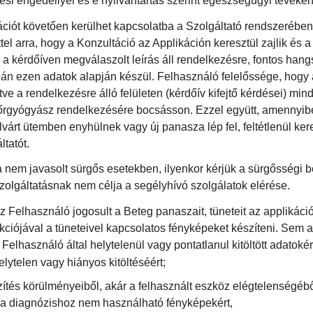
dési engedéllyel és e nyilvántartás szerint egészségügyi tevék
ációt követően kerülhet kapcsolatba a Szolgáltató rendszerében
tel arra, hogy a Konzultáció az Applikáción keresztül zajlik é
 a kérdőíven megválaszolt leírás áll rendelkezésre, fontos hang
pán ezen adatok alapján készül. Felhasználó felelőssége, hogy 
etve a rendelkezésre álló felületen (kérdőív kifejtő kérdései) mi
Bőrgyógyász rendelkezésére bocsásson. Ezzel együtt, amennyi
árt ütemben enyhülnek vagy új panasza lép fel, feltétlenül ke
tatót.
 nem javasolt sürgős esetekben, ilyenkor kérjük a sürgősségi b
Szolgáltatásnak nem célja a segélyhívó szolgálatok elérése.
 Felhasználó jogosult a Beteg panaszait, tüneteit az applikáció
kciójával a tüneteivel kapcsolatos fényképeket készíteni. Sem a
elhasználó által helytelenül vagy pontatlanul kitöltött adatokér
elytelen vagy hiányos kitöltéséért;
ítés körülményeiből, akár a felhasznált eszköz elégtelenségéb
a diagnózishoz nem használható fényképekért,