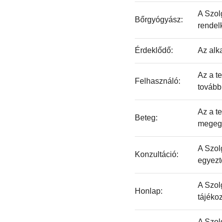
A Szol
Bőrgyógyász:
rendelk
Érdeklődő:
Az alk
Az a t
Felhasználó:
további
Az a t
Beteg:
megegy
A Szol
Konzultáció:
egyezt
A Szol
Honlap:
tájékoz
A Szol