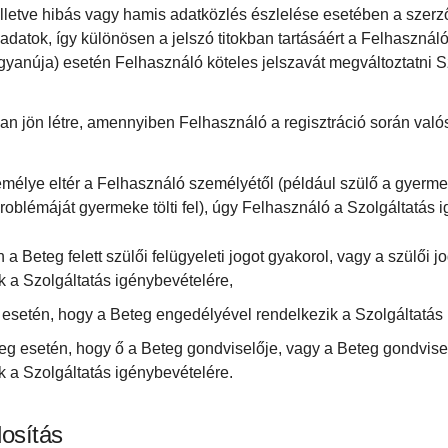
 illetve hibás vagy hamis adatközlés észlelése esetében a szer
adatok, így különösen a jelszó titokban tartásáért a Felhasználó
yanúja) esetén Felhasználó köteles jelszavát megváltoztatni S
n jön létre, amennyiben Felhasználó a regisztráció során való
lye eltér a Felhasználó személyétől (például szülő a gyermeke 
roblémáját gyermeke tölti fel), úgy Felhasználó a Szolgáltatás i
 Beteg felett szülői felügyeleti jogot gyakorol, vagy a szülői jo
 a Szolgáltatás igénybevételére,
esetén, hogy a Beteg engedélyével rendelkezik a Szolgáltatás 
g esetén, hogy ő a Beteg gondviselője, vagy a Beteg gondvisel
 a Szolgáltatás igénybevételére.
osítás