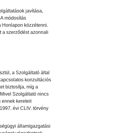
gáltatások javítása,
 A módosítás
 a Honlapon közzétenni.
t a szerződést azonnali
tül, a Szolgáltató által
 kapcsolatos konzultációs
t biztosítja, míg a
Mivel Szolgáltató nincs
 ennek kereteit
 1997. évi CLIV. törvény
ségügyi államigazgatási