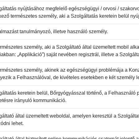
gáltatás nyújtásához megfelelő egészségügyi / orvosi / szakorvo
ező természetes személy, aki a Szolgáltatás keretein belül nyújt
almazást tanulmányozó, illetve használó személy.
ermészetes személy, aki a Szolgáltató által üzemeltett mobil al
akban: „Applikáció”) saját nevében regisztrál, illetve a Szolgált
ermészetes személy, akinek az egészségügyi problémája a Konzu
ezik a Felhasználóval, de kivételes esetekben e két személy l
gáltatás keretein belül, Bőrgyógyásszal történő, a Felhasználó
etésre irányuló kommunikáció.
gáltató által üzemeltett weboldal, amelyen keresztül a Szolgált
ódni lehet.
gáltató által biztosított online kommunikációs csatornát jelentő