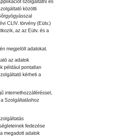
pplikációt szolgáltatni és
olgáltató közötti
 Bőrgyógyásszal
vi CLIV. törvény (Eütv.)
ozik, az az Eütv. és a
én megjelölt adatokat.
ató az adatok
k például pontatlan
zolgáltató kérheti a
ű internethozzáféréssel,
y a Szolgáltatáshoz
szolgáltatás
ségleteinek fedezése
y a megadott adatok