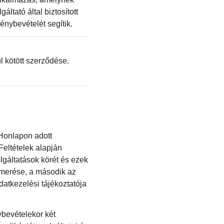
áltató által biztosított
énybevételét segítik.
l kötött szerződése.
 Honlapon adott
Feltételek alapján
lgáltatások körét és ezek
ismerése, a második az
datkezelési tájékoztatója
bevételekor két