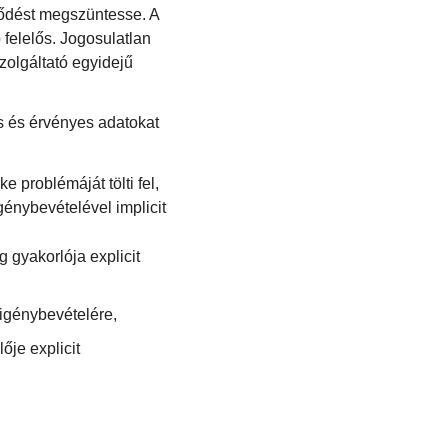
ződést megszüntesse. A
 felelős. Jogosulatlan
zolgáltató egyidejű
s és érvényes adatokat
problémáját tölti fel,
génybevételével implicit
g gyakorlója explicit
igénybevételére,
ője explicit