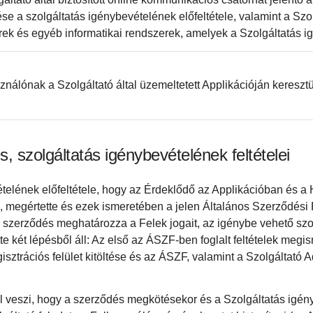
ése a szolgáltatás igénybevételének előfeltétele, valamint a Szolg
rek és egyéb informatikai rendszerek, amelyek a Szolgáltatás ig
ználónak a Szolgáltató által üzemeltetett Applikációján keresztü
, szolgáltatás igénybevételének feltételei
telének előfeltétele, hogy az Érdeklődő az Applikációban és a
, megértette és ezek ismeretében a jelen Általános Szerződési 
E szerződés meghatározza a Felek jogait, az igénybe vehető szo
ötte két lépésből áll: Az első az ÁSZF-ben foglalt feltételek meg
isztrációs felület kitöltése és az ÁSZF, valamint a Szolgáltató A
 veszi, hogy a szerződés megkötésekor és a Szolgáltatás igény