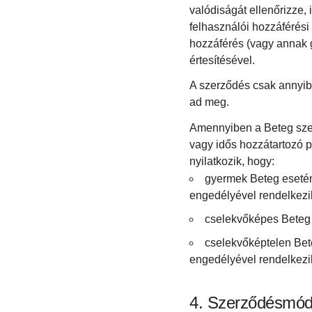
valódiságát ellenőrizze,
felhasználói hozzáférési 
hozzáférés (vagy annak g
értesítésével.
A szerződés csak annyiba
ad meg.
Amennyiben a Beteg szemé
vagy idős hozzátartozó p
nyilatkozik, hogy:
gyermek Beteg esetén a
engedélyével rendelkezik
cselekvőképes Beteg 
cselekvőképtelen Bete
engedélyével rendelkezik
Szerződésmód