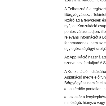
szerv által kiadott műkö
A Felhasználó a regisztr
Bőrgyógyásszal. Tekintet
kizárólag a fényképek és
nyújtott Konzultáció csu
pontos választ adjon, ill
releváns információt a 
fennmaradnak, nem az elv
egy egészségügyi szolgál
Az Applikáció használata
szerveihez forduljon! A 
A Konzultáció indításához
Applikáció megfelelő fun
Bőrgyógyász nem felel a F
a kérdőív pontatlan, h
az akár a fényképkész
minőségű, hiányzó vagy 