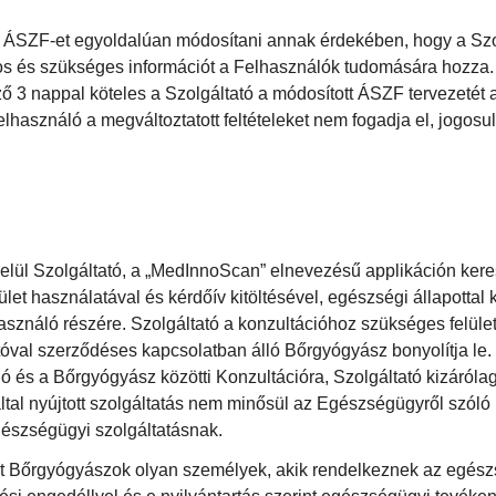
z ÁSZF-et egyoldalúan módosítani annak érdekében, hogy a Szol
os és szükséges információt a Felhasználók tudomására hozza.
ő 3 nappal köteles a Szolgáltató a módosított ÁSZF tervezetét
asználó a megváltoztatott feltételeket nem fogadja el, jogosul
belül Szolgáltató, a „MedInnoScan” elnevezésű applikáción keresz
lület használatával és kérdőív kitöltésével, egészségi állapottal
asználó részére. Szolgáltató a konzultációhoz szükséges felülete
tóval szerződéses kapcsolatban álló Bőrgyógyász bonyolítja le. 
ó és a Bőrgyógyász közötti Konzultációra, Szolgáltató kizárólag
 által nyújtott szolgáltatás nem minősül az Egészségügyről szóló
gészségügyi szolgáltatásnak.
ont Bőrgyógyászok olyan személyek, akik rendelkeznek az egész