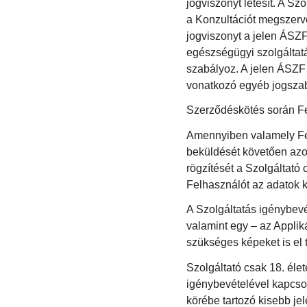
jogviszonyt létesít. A Sz
a Konzultációt megszerve
jogviszonyt a jelen ÁSZ
egészségügyi szolgáltatás
szabályoz. A jelen ÁSZF
vonatkozó egyéb jogszabá
Szerződéskötés során Fel
Amennyiben valamely Fel
beküldését követően azo
rögzítését a Szolgáltató 
Felhasználót az adatok ki
A Szolgáltatás igénybev
valamint egy – az Appliká
szükséges képeket is el t
Szolgáltató csak 18. életé
igénybevételével kapcso
körébe tartozó kisebb j