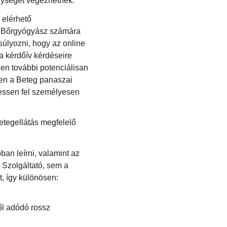
enységet végezhetnek.
 elérhető
s a Bőrgyógyász számára
súlyozni, hogy az online
a kérdőív kérdéseire
nden további potenciálisan
ben a Beteg panaszai
ressen fel személyesen
etegellátás megfelelő
ban leírni, valamint az
 Szolgáltató, sem a
t, így különösen:
ől adódó rossz