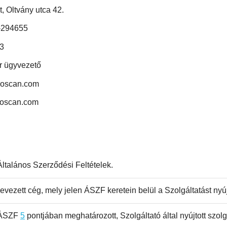
, Oltvány utca 42.
-294655
3
r ügyvezető
noscan.com
noscan.com
Általános Szerződési Feltételek.
evezett cég, mely jelen ÁSZF keretein belül a Szolgáltatást nyúj
 ÁSZF
5
pontjában meghatározott, Szolgáltató által nyújtott szolg