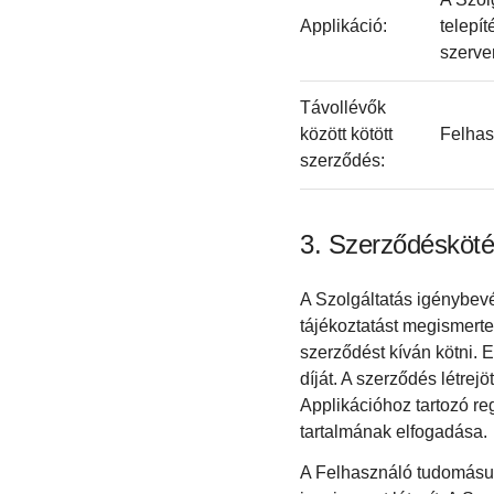
Applikáció:
telepít
szerve
Távollévők
között kötött
Felhas
szerződés:
Szerződéskötés
A Szolgáltatás igénybevé
tájékoztatást megismerte
szerződést kíván kötni. 
díját. A szerződés létrej
Applikációhoz tartozó reg
tartalmának elfogadása.
A Felhasználó tudomásul