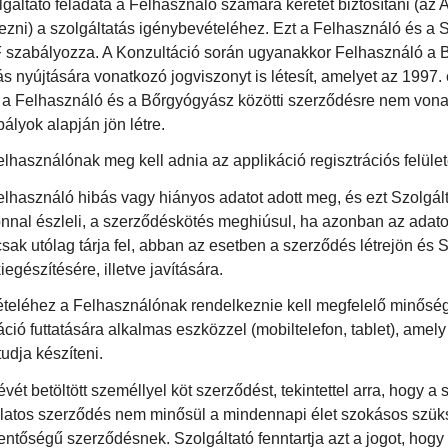
olgáltató feladata a Felhasználó számára keretet biztosítani (az A
zni) a szolgáltatás igénybevételéhez. Ezt a Felhasználó és a Sz
F szabályozza. A Konzultáció során ugyanakkor Felhasználó a
 nyújtására vonatkozó jogviszonyt is létesít, amelyet az 1997. é
 a Felhasználó és a Bőrgyógyász közötti szerződésre nem vonatk
lyok alapján jön létre.
használónak meg kell adnia az applikáció regisztrációs felület
használó hibás vagy hiányos adatot adott meg, és ezt Szolgált
nnal észleli, a szerződéskötés meghiúsul, ha azonban az adato
csak utólag tárja fel, abban az esetben a szerződés létrejön és S
egészítésére, illetve javítására.
ételéhez a Felhasználónak rendelkeznie kell megfelelő minőség
ció futtatására alkalmas eszközzel (mobiltelefon, tablet), amel
udja készíteni.
vét betöltött személlyel köt szerződést, tekintettel arra, hogy a 
latos szerződés nem minősül a mindennapi élet szokásos szük
elentőségű szerződésnek
.
Szolgáltató fenntartja azt a jogot, hog