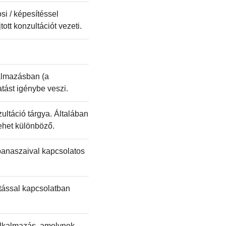
si / képesítéssel
ott konzultációt vezeti.
kalmazásban (a
atást igénybe veszi.
ltáció tárgya. Általában
ehet különböző.
 panaszaival kapcsolatos
atással kapcsolatban
 alkalmazás, amelynek