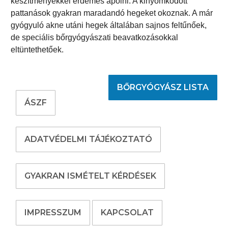
készítményekkel érdemes ápolni. A kinyomkodott
pattanások gyakran maradandó hegeket okoznak. A már
gyógyuló akne utáni hegek általában sajnos feltűnőek,
de speciális bőrgyógyászati beavatkozásokkal
eltüntethetőek.
BŐRGYÓGYÁSZ LISTA
ÁSZF
ADATVÉDELMI TÁJÉKOZTATÓ
GYAKRAN ISMÉTELT KÉRDÉSEK
IMPRESSZUM
KAPCSOLAT