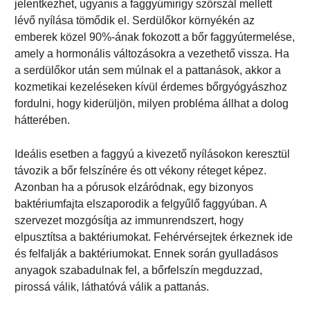
jelentkezhet, ugyanis a faggyúmirigy szőrszál mellett
lévő nyílása tömődik el. Serdülőkor környékén az
emberek közel 90%-ának fokozott a bőr faggyútermelése,
amely a hormonális változásokra a vezethető vissza. Ha
a serdülőkor után sem múlnak el a pattanások, akkor a
kozmetikai kezeléseken kívül érdemes bőrgyógyászhoz
fordulni, hogy kiderüljön, milyen probléma állhat a dolog
hátterében.
Ideális esetben a faggyú a kivezető nyílásokon keresztül
távozik a bőr felszínére és ott vékony réteget képez.
Azonban ha a pórusok elzáródnak, egy bizonyos
baktériumfajta elszaporodik a felgyűlő faggyúban. A
szervezet mozgósítja az immunrendszert, hogy
elpusztítsa a baktériumokat. Fehérvérsejtek érkeznek ide
és felfalják a baktériumokat. Ennek során gyulladásos
anyagok szabadulnak fel, a bőrfelszín megduzzad,
pirossá válik, láthatóvá válik a pattanás.