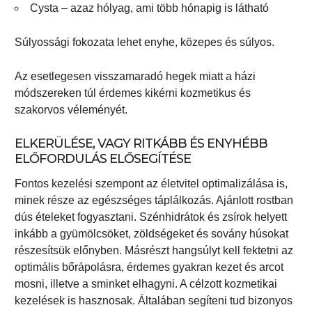
Cysta – azaz hólyag, ami több hónapig is látható
Súlyossági fokozata lehet enyhe, közepes és súlyos.
Az esetlegesen visszamaradó hegek miatt a házi
módszereken túl érdemes kikérni kozmetikus és
szakorvos véleményét.
ELKERÜLÉSE, VAGY RITKÁBB ÉS ENYHÉBB
ELŐFORDULÁS ELŐSEGÍTÉSE
Fontos kezelési szempont az életvitel optimalizálása is,
minek része az egészséges táplálkozás. Ajánlott rostban
dús ételeket fogyasztani. Szénhidrátok és zsírok helyett
inkább a gyümölcsöket, zöldségeket és sovány húsokat
részesítsük előnyben. Másrészt hangsúlyt kell fektetni az
optimális bőrápolásra, érdemes gyakran kezet és arcot
mosni, illetve a sminket elhagyni. A célzott kozmetikai
kezelések is hasznosak. Általában segíteni tud bizonyos