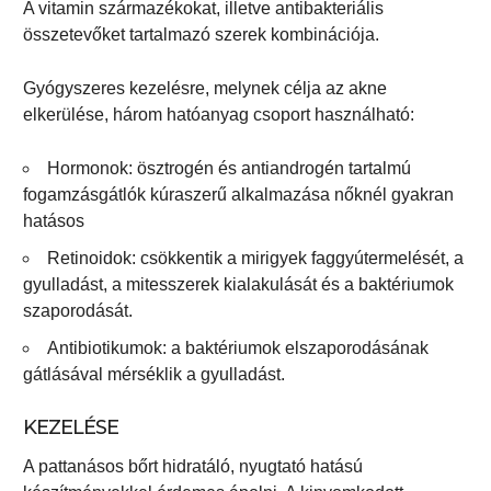
A vitamin származékokat, illetve antibakteriális
összetevőket tartalmazó szerek kombinációja.
Gyógyszeres kezelésre, melynek célja az akne
elkerülése, három hatóanyag csoport használható:
Hormonok: ösztrogén és antiandrogén tartalmú
fogamzásgátlók kúraszerű alkalmazása nőknél gyakran
hatásos
Retinoidok: csökkentik a mirigyek faggyútermelését, a
gyulladást, a mitesszerek kialakulását és a baktériumok
szaporodását.
Antibiotikumok: a baktériumok elszaporodásának
gátlásával mérséklik a gyulladást.
KEZELÉSE
A pattanásos bőrt hidratáló, nyugtató hatású