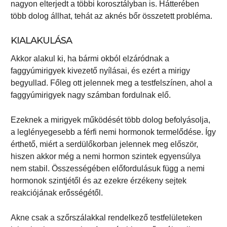
nagyon elterjedt a többi korosztályban is. Hátterében
több dolog állhat, tehát az aknés bőr összetett probléma.
KIALAKULÁSA
Akkor alakul ki, ha bármi okból elzáródnak a
faggyúmirigyek kivezető nyílásai, és ezért a mirigy
begyullad. Főleg ott jelennek meg a testfelszínen, ahol a
faggyúmirigyek nagy számban fordulnak elő.
Ezeknek a mirigyek működését több dolog befolyásolja,
a leglényegesebb a férfi nemi hormonok termelődése. Így
érthető, miért a serdülőkorban jelennek meg először,
hiszen akkor még a nemi hormon szintek egyensúlya
nem stabil. Összességében előfordulásuk függ a nemi
hormonok szintjétől és az ezekre érzékeny sejtek
reakciójának erősségétől.
Akne csak a szőrszálakkal rendelkező testfelületeken